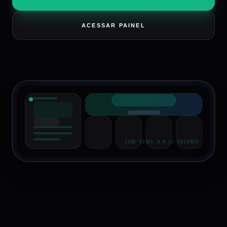
ACESSAR PAINEL
CORE V
2026
.
8
.0 // SECURED